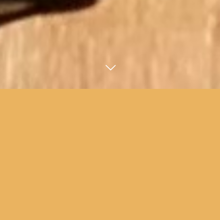
今すぐ予約する
メール
【沖縄満喫】本場を堪能できるお料理8品+2時間飲み放題 4000
円
★しまらっきょ
★もずく
★海ぶどう
★島豆腐冷奴
★豪華県産海鮮刺身盛合せ
★チャンプルー