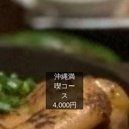
沖縄満
喫コー
ス
4,000円