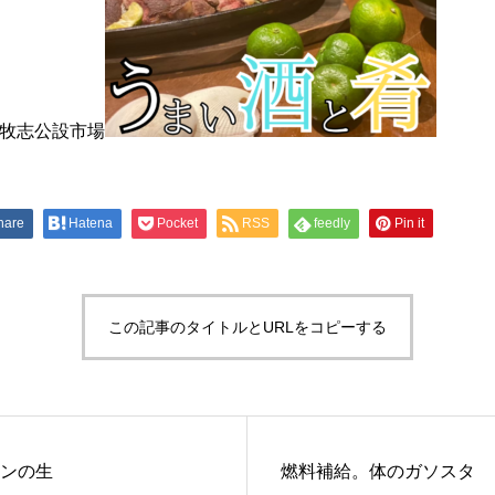
#牧志公設市場
hare
Hatena
Pocket
RSS
feedly
Pin it
この記事のタイトルとURLをコピーする
ンの生
燃料補給。体のガソスタ