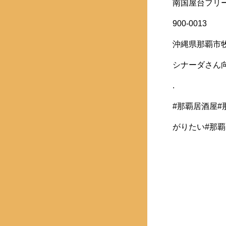
南国屋台フリ
900-0013
沖縄県那覇市牧志
シナーダさん
.
#那覇居酒屋#
がりたい#那覇