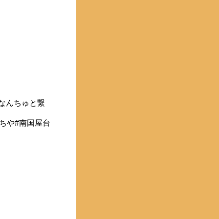
ちなんちゅと繋
だちや#南国屋台