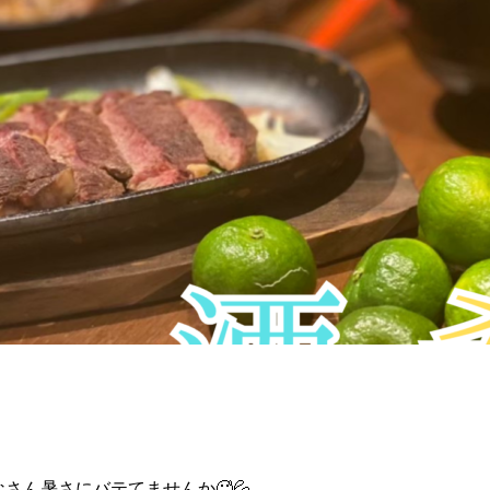
なさん暑さにバテてませんか🥵💦