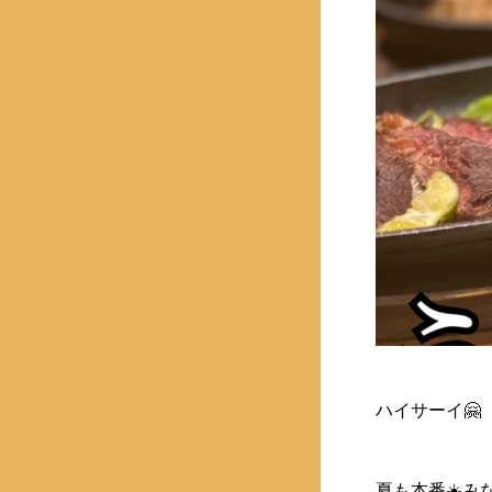
ハイサーイ🤗
夏も本番☀️み