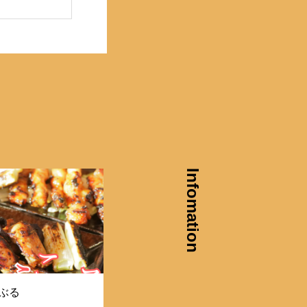
Infomation
ぶる