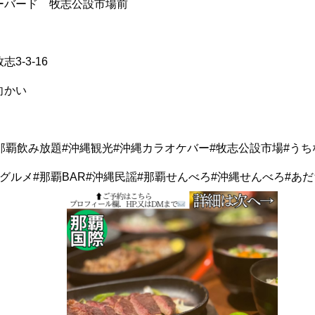
ーバード 牧志公設市場前
3-3-16
向かい
那覇飲み放題#沖縄観光#沖縄カラオケバー#牧志公設市場#う
グルメ#那覇BAR#沖縄民謡#那覇せんべろ#沖縄せんべろ#あ