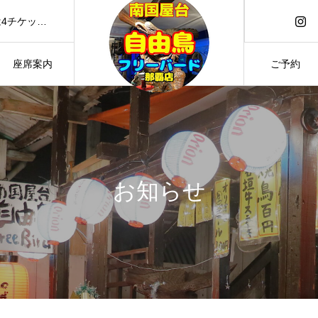
国際通り近くにあるコスパ最強居酒屋『フリーバード』センベロは4チケット制・2時間飲み放題1000円・テラス席あり・団体様も大歓迎！フードも安い！炉端焼・焼鳥が100円から (えびす通り、シナーダ向かい)
座席案内
ご予約
お知らせ