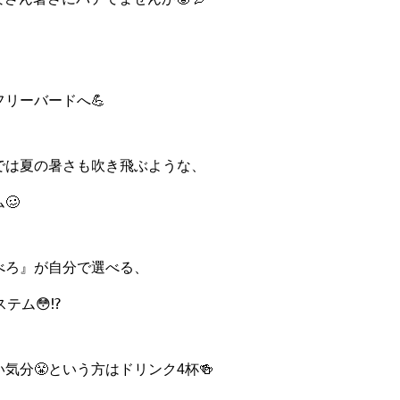
リーバードへ💪
では夏の暑さも吹き飛ぶような、
🥴
べろ』が自分で選べる、
テム😳⁉️
気分😤という方はドリンク4杯🍻