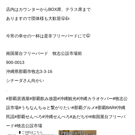
店内はカウンターからBOX席、テラス席まで
ありますので団体様も大歓迎😤👍
今宵の幸せの一杯は是非フリーバードにて🤭
南国屋台フリーバード 牧志公設市場前
900-0013
沖縄県那覇市牧志3-3-16
シナーダさん向かい
.
#那覇居酒屋#那覇飲み放題#沖縄観光#沖縄カラオケバー#牧志公
設市場#うちなんちゅと繋がりたい#那覇グルメ#那覇BAR#沖縄
民謡#那覇せんべろ#沖縄せんべろ#あだちや#南国屋台フリーバ
ード#牧志公設市場