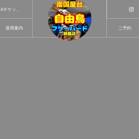
国際通り近くにあるコスパ最強居酒屋『フリーバード』センベロは4チケット制・2時間飲み放題1000円・テラス席あり・団体様も大歓迎！フードも安い！炉端焼・焼鳥が100円から (えびす通り、シナーダ向かい)
座席案内
ご予約